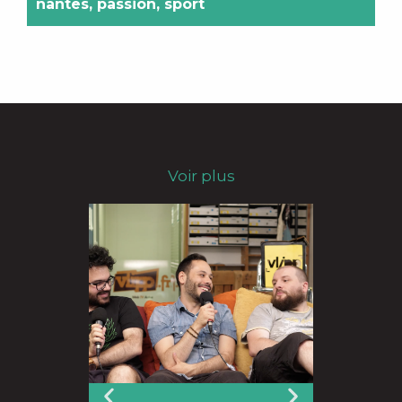
nantes
,
passion
,
sport
Voir plus