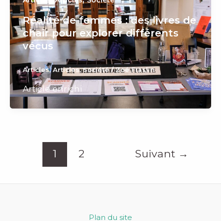
Articles
Articles
Société
Réalité de femmes : des livres de
chair pour explorer différents
vécus
Articles
,
Articles
,
Société
/
Zoé Fraslin
Article enrichi
1
2
Suivant
→
Plan du site