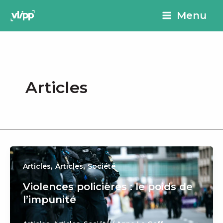
Aller
principal
Menu
au
contenu
Articles
,
,
Articles
Articles
Société
Violences policières : le poids de
l’impunité