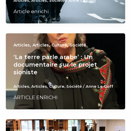
Articles
,
Articles
,
Société
/
Anne Le Goff
Article enrichi
,
,
,
Articles
Articles
Culture
Société
‘La terre parle arabe’ : Un
documentaire sur le projet
sioniste
Articles
,
Articles
,
Culture
,
Société
/
Anne Le Goff
ARTICLE ENRICHI
,
,