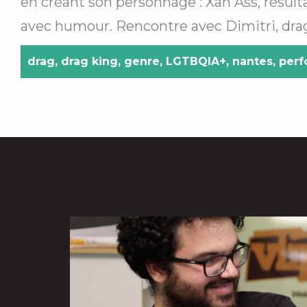
en créant son personnage : Xan Ass, résul
avec humour. Rencontre avec Dimitri, drag k
drag
,
drag king
,
genre
,
LGTBQIA+
,
nantes
,
per