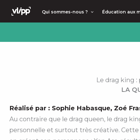
Aller
principal
Qui sommes-nous ?
Éducation aux 
au
contenu
Le drag king :
LA Q
Réalisé par :
Sophie Habasque
,
Zoé Fra
Au contraire que le drag queen, le drag k
personnelle et surtout très créative. Cett