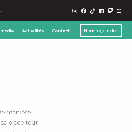
Nous rejoindre
 média
Actualités
Contact
une manière
 sa place tout