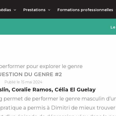
médias
Prestations
Formations professionnelles
Le
 performer pour explorer le genre
UESTION DU GENRE #2
Publié le 15 mai 2024
slin
,
Coralie Ramos
,
Célia El Guelay
ing permet de performer le genre masculin d’
e pratique a permis à Dimitri de mieux trouver