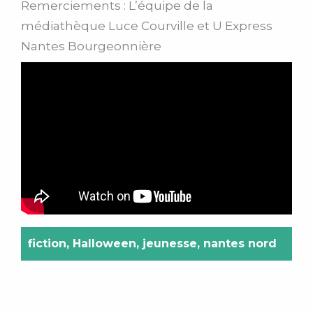
Remerciements : L’équipe de la
médiathèque Luce Courville et U Express
Nantes Bourgeonnière
fiction
,
Halloween
,
jeunesse
,
nantes nord